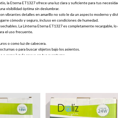
o, la Eterna ET1327 ofrece una luz clara y suficiente para tus necesidade
a visibilidad óptima sin deslumbrar.
n vibrantes detalles en amarillo no solo le da un aspecto moderno y dist
un agarre cómodo y seguro, incluso en condiciones de humedad.
esechables. La Linterna Eterna ET1327 es completamente recargable, lo q
ara el uso frecuente.
uros o como luz de cabecera.
octurnas o para buscar objetos bajo los asientos.
s o como luz de apoyo en tus aventuras.
e alto, 8 cm de ancho y 20 cm de largo, y un peso de 400 gramos, la ET
do que siempre la tengas a mano cuando la necesites.
tratégicamente ubicado para un acceso rápido y una operación intuitiva.
quienes buscan una linterna compacta, eficiente y lista para cualquier i