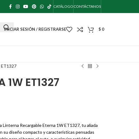
CATÁLOGO
CONTÁCTANOS
INICIAR SESIÓN / REGISTRARSE
$
0
 ET1327
A 1W ET1327
 la Linterna Recargable Eterna 1W ET1327, tu aliada
Con su diseño compacto y características pensadas
able para el hogar, el auto, o cualquier actividad