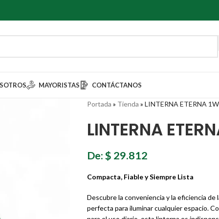
SOTROS
MAYORISTAS
CONTÁCTANOS
Portada
»
Tienda
»
LINTERNA ETERNA 1W
LINTERNA ETERN
De:
$
29.812
Compacta, Fiable y Siempre Lista
Descubre la conveniencia y la eficiencia de
perfecta para iluminar cualquier espacio. 
para el uso diario, esta linterna es indispens