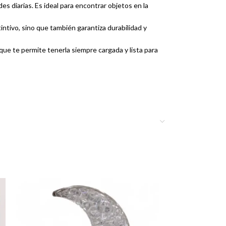
s diarias. Es ideal para encontrar objetos en la
intivo, sino que también garantiza durabilidad y
ue te permite tenerla siempre cargada y lista para
1327 es increíblemente portátil. Cabe fácilmente
mprevisto. ¡No esperes a la oscuridad, adquiere la