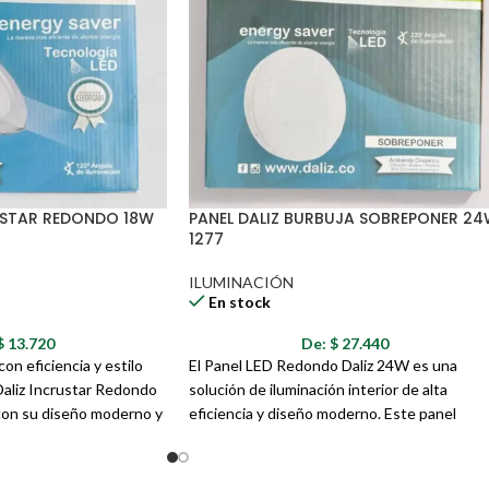
USTAR REDONDO 18W
PANEL DALIZ BURBUJA SOBREPONER 2
1277
ILUMINACIÓN
En stock
$
13.720
De:
$
27.440
on eficiencia y estilo
El Panel LED Redondo Daliz 24W es una
Daliz Incrustar Redondo
solución de iluminación interior de alta
con su diseño moderno y
eficiencia y diseño moderno. Este panel
ución perfecta para una
ofrece una luz blanca fría de 6500K, ideal pa
 y de bajo consumo en
crear ambientes luminosos y funcionales en
entes. El modelo 1253
diversos espacios como oficinas, cocinas,