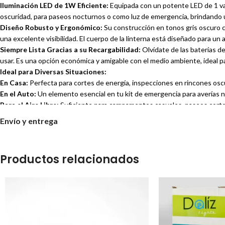
Iluminación LED de 1W Eficiente:
Equipada con un potente LED de 1 vati
oscuridad, para paseos nocturnos o como luz de emergencia, brindando un
Diseño Robusto y Ergonómico:
Su construcción en tonos gris oscuro co
una excelente visibilidad. El cuerpo de la linterna está diseñado para 
Siempre Lista Gracias a su Recargabilidad:
Olvídate de las baterías d
usar. Es una opción económica y amigable con el medio ambiente, ideal p
Ideal para Diversas Situaciones:
En Casa:
Perfecta para cortes de energía, inspecciones en rincones osc
En el Auto:
Un elemento esencial en tu kit de emergencia para averías n
Para el Aire Libre:
Suficiente para campamentos casuales, paseos corto
Tamaño Perfecto para la Portabilidad:
Con unas dimensiones de 5 cm d
Envío y entrega
en una guantera, una mochila pequeña o incluso en un cajón, garantizan
Funcionamiento Sencillo:
Su interruptor deslizante o de botón está es
La Linterna Recargable Eterna 1W ET1327 es la elección inteligente para 
Productos relacionados
tuya hoy mismo!