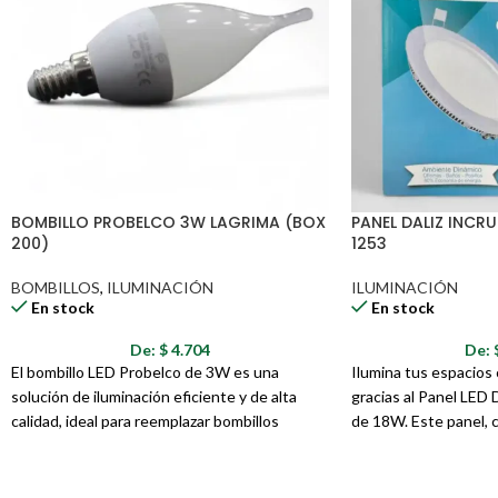
BOMBILLO PROBELCO 3W LAGRIMA (BOX
PANEL DALIZ INCR
200)
1253
BOMBILLOS
,
ILUMINACIÓN
ILUMINACIÓN
En stock
En stock
De:
$
4.704
De:
El bombillo LED Probelco de 3W es una
Ilumina tus espacios c
solución de iluminación eficiente y de alta
gracias al Panel LED 
calidad, ideal para reemplazar bombillos
de 18W. Este panel, 
incandescentes tradicionales y ahorrar
minimalista, es la sol
energía. Con una potencia de 3 vatios, este
iluminación uniforme
bombillo proporciona una iluminación brillante
una variedad de ambi