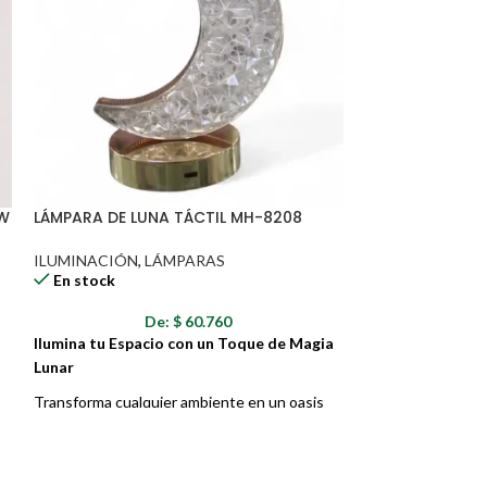
4W
LÁMPARA DE LUNA TÁCTIL MH-8208
LÁMPARA SOLAR
ILUMINACIÓN
,
LÁMPARAS
ILUMINACIÓN
,
L
En stock
En stock
De:
$
60.760
D
Ilumina tu Espacio con un Toque de Magia
¡Seguridad e ilu
Lunar
tu hogar!
Transforma cualquier ambiente en un oasis
Esta Lámpara Sola
de tranquilidad con la Lámpara de Mesa
cámara de segurid
ra
Recargable MH-8208. Inspirada en la belleza
lámpara con senso
serena de la luna, esta lámpara combina un
la apariencia de u