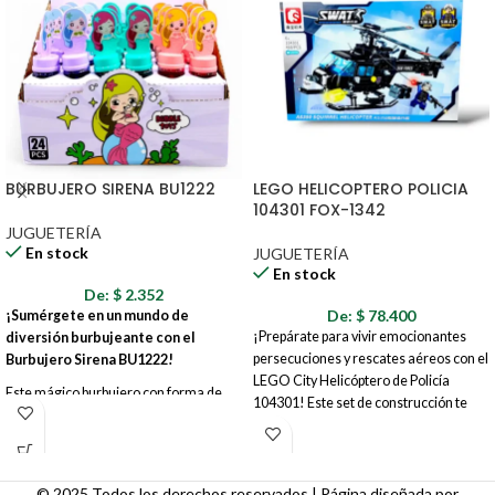
BURBUJERO SIRENA BU1222
LEGO HELICOPTERO POLICIA
104301 FOX-1342
JUGUETERÍA
En stock
JUGUETERÍA
En stock
De:
$
2.352
De:
$
78.400
¡Sumérgete en un mundo de
¡Prepárate para vivir emocionantes
diversión burbujeante con el
persecuciones y rescates aéreos con el
Burbujero Sirena BU1222!
LEGO City Helicóptero de Policía
Este mágico burbujero con forma de
104301! Este set de construcción te
sirena es el juguete perfecto para
permite crear un helicóptero de policía
desatar la imaginación de los más
detallado y lleno de acción, listo para
pequeños y crear momentos
mantener la ley y el orden en LEGO
inolvidables al aire libre. Con su diseño
City desde el aire. ¡Únete a la fuerza
© 2025 Todos los derechos reservados | Página diseñada por