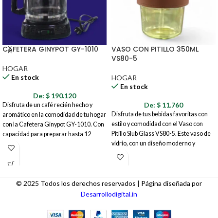
CAFETERA GINYPOT GY-1010
VASO CON PITILLO 350ML
VS80-5
HOGAR
En stock
HOGAR
En stock
De:
$
190.120
De:
$
11.760
Disfruta de un café recién hecho y
Disfruta de tus bebidas favoritas con
aromático en la comodidad de tu hogar
estilo y comodidad con el Vaso con
con la Cafetera Ginypot GY-1010. Con
Pitillo Slub Glass VS80-5. Este vaso de
capacidad para preparar hasta 12
vidrio, con un diseño moderno y
tazas, esta cafetera es perfecta para
minimalista, es perfecto para el uso
compartir con familiares y amigos o
diario, ya sea en casa, en la oficina o de
para tener café disponible durante todo
viaje. Su capacidad de 350 ml lo hace
el día. Su diseño funcional y
ideal para una amplia variedad de
© 2025 Todos los derechos reservados | Página diseñada por
características prácticas te aseguran
bebidas, desde agua y jugos hasta
una experiencia de preparación
Desarrollodigital.in
batidos y refrescos.
sencilla y eficiente.