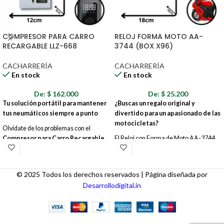
COMPRESOR PARA CARRO
RELOJ FORMA MOTO AA-
RECARGABLE LLZ-668
3744 (BOX X96)
CACHARRERÍA
CACHARRERÍA
En stock
En stock
De:
$
162.000
De:
$
25.200
Tu solución portátil para mantener
¿Buscas un regalo original y
tus neumáticos siempre a punto
divertido para un apasionado de las
motocicletas?
Olvídate de los problemas con el
Compresor para Carro Recargable
El Reloj con Forma de Moto AA-3744
LLZ-668
. Este potente y compacto
es la opción perfecta. Este creativo reloj
compresor es tu aliado perfecto en la
combina la funcionalidad de un reloj
carretera, en casa o donde lo
con el diseño único de una moto,
© 2025 Todos los derechos reservados | Página diseñada por
necesites.
convirtiéndose en una pieza decorativa
Desarrollodigital.in
llamativa para cualquier espacio. Ideal
para dormitorios, oficinas, talleres o
cualquier lugar donde se quiera añadir
un toque de personalidad y estilo