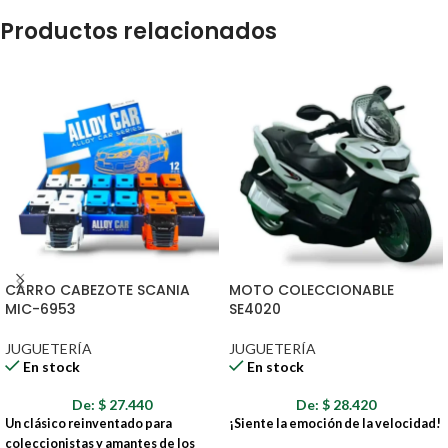
Productos relacionados
CARRO CABEZOTE SCANIA
MOTO COLECCIONABLE
MIC-6953
SE4020
JUGUETERÍA
JUGUETERÍA
En stock
En stock
De:
$
27.440
De:
$
28.420
Un clásico reinventado para
¡Siente la emoción de la velocidad!
coleccionistas y amantes de los