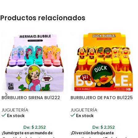
Productos relacionados
BURBUJERO SIRENA BU1222
BURBUJERO DE PATO BU1225
JUGUETERÍA
JUGUETERÍA
En stock
En stock
De:
$
2.352
De:
$
2.352
¡Sumérgete en un mundo de
¡Diversión burbujeante