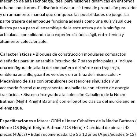
mecánico de alta tecnología, ideal para misiones dinámicas en entornos
urbanos nocturnos. El diseño incluye un sistema de propulsión posterior
y un armamento manual que enriquece las posibilidades de juego. La
parte trasera del empaque funciona además como una guía visual que
ilustra paso a paso el ensamblaje de la estructura y de la minifigura
articulada, consolidando una experiencia lúdica ágil, entretenida y
altamente coleccionable.
Características
• Bloques de construcción modulares compactos
diseñados para un ensamble intuitivo de 7 pasos principales. • Incluye
una minifigura detallada del compañero del héroe con traje rojo,
emblema amarillo, guantes verdes y un antifaz del mismo color. •
Mecanismo de alas con propulsores posteriores simulados y un
accesorio frontal que representa una ballesta con efecto de energía
traslúcida. • Sistema integrado a la colección Caballero de la Noche
Batman (Night Knight Batman) con el logotipo clásico del murciélago en
el empaque.
Especificaciones
• Marca: OBM • Línea: Caballero de la Noche Batman /
Héroe OS (Night Knight Batman / OS Hero) • Cantidad de piezas: 43
piezas (43pcs) • Edad recomendada: De 5 a 12 años (Ages/edades 5-12)