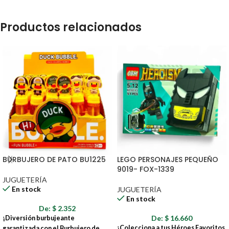
Productos relacionados
BURBUJERO DE PATO BU1225
LEGO PERSONAJES PEQUEÑO
9019- FOX-1339
JUGUETERÍA
En stock
JUGUETERÍA
En stock
De:
$
2.352
De:
$
16.660
¡Diversión burbujeante
¡Colecciona a tus Héroes Favoritos
garantizada con el Burbujero de