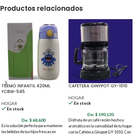
Productos relacionados
TERMO INFANTIL 420ML
CAFETERA GINYPOT GY-1010
YCBW-545
HOGAR
En stock
HOGAR
En stock
De:
$
190.120
De:
$
68.600
Disfruta de un café recién hecho y
Es la solución perfecta para mantener
aromático en la comodidad de tu hogar
las bebidas de tus hijos frescas en
con la Cafetera Ginypot GY-1010. Con