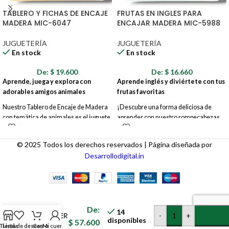
TABLERO Y FICHAS DE ENCAJE
FRUTAS EN INGLES PARA
MADERA MIC-6047
ENCAJAR MADERA MIC-5988
JUGUETERÍA
JUGUETERÍA
En stock
En stock
De:
$
19.600
De:
$
16.660
Aprende, juega y explora con
Aprende inglés y diviértete con tus
adorables amigos animales
frutas favoritas
Nuestro Tablero de Encaje de Madera
¡Descubre una forma deliciosa de
con temática de animales es el juguete
aprender con nuestro rompecabezas
perfecto para mentes curiosas y
de madera de frutas! Diseñado para
pequeñas manos. Diseñado para
inspirar tanto el aprendizaje de inglés
© 2025 Todos los derechos reservados | Página diseñada por
estimular el aprendizaje temprano y el
como el amor por las frutas, este
Desarrollodigital.in
desarrollo de habilidades, este colorido
colorido rompecabezas es perfecto
tablero ofrece horas de diversión
para mentes jóvenes y curiosas.
educativa.
CARRO
DODGE
De:
14
CHARGER
-
+
disponibles
$
57.600
MIC-
Tienda
Lista de deseos
Carro
Mi cuenta