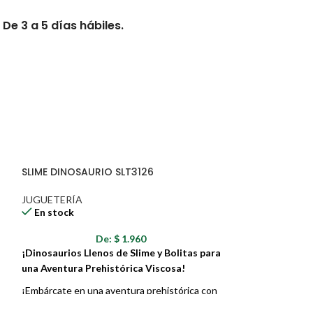
De 3 a 5 días hábiles.
s hábiles.
erario exacto.
SLIME DINOSAURIO SLT3126
se afectados por clima, derrumbes,
s, tráfico y otras novedades
JUGUETERÍA
En stock
n de entrega tendrán tiempos de
De:
$
1.960
ades de transporte que esto genere.
¡Dinosaurios Llenos de Slime y Bolitas para
una Aventura Prehistórica Viscosa!
¡Embárcate en una aventura prehistórica con
el Slime SLT3126! Este slime viene en un