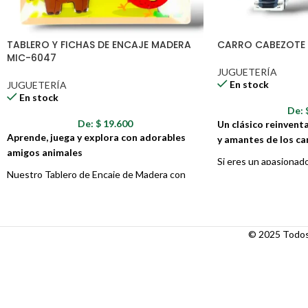
TABLERO Y FICHAS DE ENCAJE MADERA
CARRO CABEZOTE 
MIC-6047
JUGUETERÍA
En stock
JUGUETERÍA
En stock
De:
De:
$
19.600
Un clásico reinvent
Aprende, juega y explora con adorables
y amantes de los c
amigos animales
Si eres un apasionado
Nuestro Tablero de Encaje de Madera con
pesados, ¡tenemos el
temática de animales es el juguete perfecto
ti! El Carro Cabezot
para mentes curiosas y pequeñas manos.
réplica a escala de u
Diseñado para estimular el aprendizaje
emblemáticos de la c
© 2025 Todos 
temprano y el desarrollo de habilidades, este
auténtico y detalles
colorido tablero ofrece horas de diversión
cabezote es una joya 
educativa.
juguete emocionante 