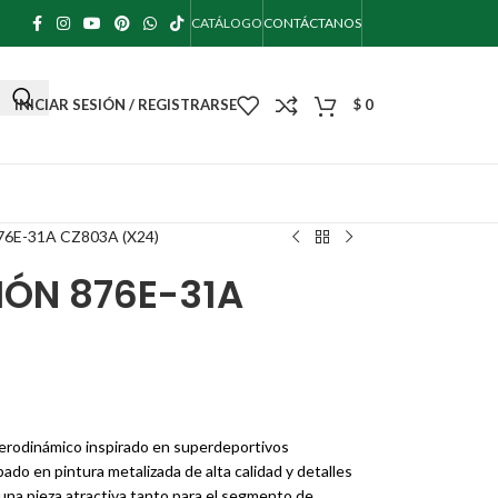
CATÁLOGO
CONTÁCTANOS
INICIAR SESIÓN / REGISTRARSE
$
0
E-31A CZ803A (X24)
ÓN 876E-31A
aerodinámico inspirado en superdeportivos
do en pintura metalizada de alta calidad y detalles
n una pieza atractiva tanto para el segmento de