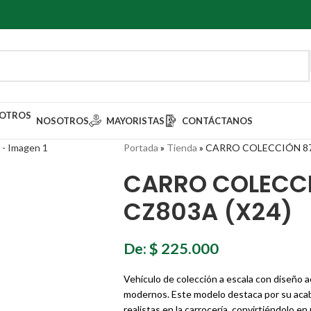
NOSOTROS
MAYORISTAS
CONTÁCTANOS
Portada
»
Tienda
»
CARRO COLECCIÓN 876
CARRO COLECCI
CZ803A (X24)
De:
$
225.000
Vehículo de colección a escala con diseño 
modernos. Este modelo destaca por su acaba
realistas en la carrocería, convirtiéndolo e