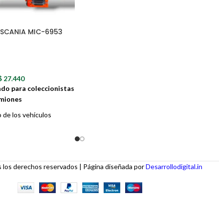
diseño aerodinámico y detalles realistas. Es
set te ofrece horas de diversión y desafíos
creativos.
SCANIA MIC-6953
$
27.440
ado para coleccionistas
amiones
 de los vehículos
 modelo perfecto para
e Scania MIC-6953 es una
no de los camiones más
arretera. Con un diseño
los derechos reservados | Página diseñada por
Desarrollodigital.in
 impresionantes, este
para coleccionistas y un
para niños.