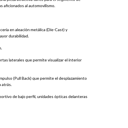
s aficionados al automovilismo.
ería en aleación metálica (Die-Cast) y
yor durabilidad.
n.
as laterales que permite visualizar el interior
mpulso (Pull Back) que permite el desplazamiento
 atrás.
ortivo de bajo perfil, unidades ópticas delanteras