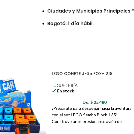
Ciudades y Municipios Principales:* 
Bogotá: 1 día hábil.
Municipios Retirados:* De 7 a 10 día
Consideraciones
Las entregas no se realizan en num
LEGO COHETE J-35 FOX-1218
Los tiempos de entrega pueden ver
direcciones erróneas o incompleta
JUGUETERÍA
reportadas por la transportadora.
En stock
Pedidos con errores en la direcció
De:
$
25.480
entrega adicionales por las noved
¡Prepárate para despegar hacia la aventura
con el set LEGO Sembo Block J-35!
Construye un impresionante avión de
combate J-35 y domina los cielos con su