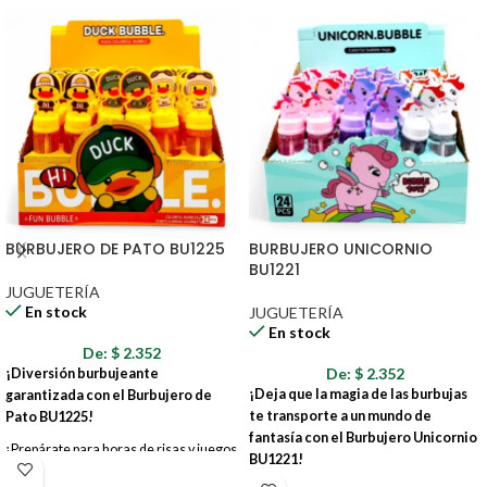
BURBUJERO DE PATO BU1225
BURBUJERO UNICORNIO
BU1221
JUGUETERÍA
En stock
JUGUETERÍA
En stock
De:
$
2.352
De:
$
2.352
¡Diversión burbujeante
¡Deja que la magia de las burbujas
garantizada con el Burbujero de
te transporte a un mundo de
Pato BU1225!
fantasía con el Burbujero Unicornio
¡Prepárate para horas de risas y juegos
BU1221!
al aire libre con este adorable burbujero