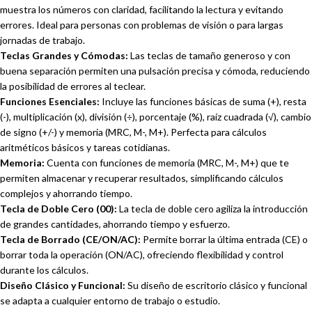
muestra los números con claridad, facilitando la lectura y evitando
errores. Ideal para personas con problemas de visión o para largas
jornadas de trabajo.
Teclas Grandes y Cómodas:
Las teclas de tamaño generoso y con
buena separación permiten una pulsación precisa y cómoda, reduciendo
la posibilidad de errores al teclear.
Funciones Esenciales:
Incluye las funciones básicas de suma (+), resta
(-), multiplicación (x), división (÷), porcentaje (%), raíz cuadrada (√), cambio
de signo (+/-) y memoria (MRC, M-, M+). Perfecta para cálculos
aritméticos básicos y tareas cotidianas.
Memoria:
Cuenta con funciones de memoria (MRC, M-, M+) que te
permiten almacenar y recuperar resultados, simplificando cálculos
complejos y ahorrando tiempo.
Tecla de Doble Cero (00):
La tecla de doble cero agiliza la introducción
de grandes cantidades, ahorrando tiempo y esfuerzo.
Tecla de Borrado (CE/ON/AC):
Permite borrar la última entrada (CE) o
borrar toda la operación (ON/AC), ofreciendo flexibilidad y control
durante los cálculos.
Diseño Clásico y Funcional:
Su diseño de escritorio clásico y funcional
se adapta a cualquier entorno de trabajo o estudio.