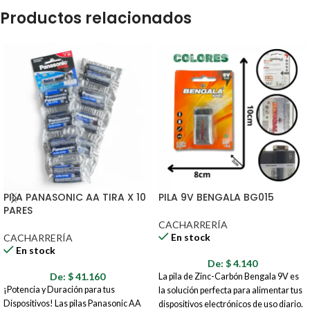
Productos relacionados
PILA PANASONIC AA TIRA X 10
PILA 9V BENGALA BG015
PARES
CACHARRERÍA
En stock
CACHARRERÍA
En stock
De:
$
4.140
De:
$
41.160
La pila de Zinc-Carbón Bengala 9V es
¡Potencia y Duración para tus
la solución perfecta para alimentar tus
Dispositivos! Las pilas Panasonic AA
dispositivos electrónicos de uso diario.