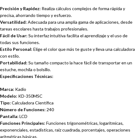
Precisión y Rapidez:
Realiza cálculos complejos de forma rápida y
precisa, ahorrando tiempo y esfuerzo.
Versatilidad:
Adecuada para una amplia gama de aplicaciones, desde
tareas escolares hasta trabajos profesionales.
Fácil de Usar:
Su interfaz intuitiva facilita el aprendizaje y el uso de
todas sus funciones.
Estilo Personal:
Elige el color que más te guste y lleva una calculadora
con estilo.
Portabilidad:
Su tamaño compacto la hace fácil de transportar en un
estuche, mochila o bolsillo.
Especificaciones Técnicas:
Marca:
Kadio
Modelo:
KD-350MSC
Tipo:
Calculadora Científica
Número de Funciones:
240
Pantalla:
LCD
Funciones Principales:
Funciones trigonométricas, logarítmicas,
exponenciales, estadísticas, raíz cuadrada, porcentajes, operaciones
aritméticas básicas.