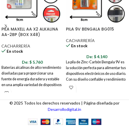
PILA MAXELL AA X2 ALKALINA
PILA 9V BENGALA BG015
AA-2BP (BOX X48)
CACHARRERÍA
En stock
CACHARRERÍA
En stock
De:
$
4.140
De:
$
5.760
La pila de Zinc-Carbón Bengala 9V es
Baterías alcalinas de alto rendimiento
la solución perfecta para alimentar tus
diseñadas para proporcionar una
dispositivos electrónicos de uso diario.
fuente de energía duradera y estable
Con su diseño confiable y rendimiento
en una amplia variedad de dispositivos
constante, esta pila te asegura la
electrónicos. Su fórmula avanzada
energía que necesitas para mantener
garantiza un suministro de poder
tus aparatos funcionando sin
constante, siendo la opción ideal para
problemas.
© 2025 Todos los derechos reservados | Página diseñada por
equipos que requieren alta demanda
Desarrollodigital.in
energética y confiabilidad en el uso
cotidiano.
Características