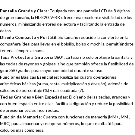
Pantalla Grande y Clara:
Equipada con una pantalla LCD de 8 dígitos
de gran tamaño, la HL-820LV-BK ofrece una excelente visibilidad de los
números, minimizando errores de lectura y facilitando la entrada de
datos.
Diseño Compacto y Portátil:
Su tamaño reducido la convierte en la
compañera ideal para llevar en el bolsillo, bolso o mochila, permitiéndote
tenerla siempre a mano.
Tapa Protectora Giratoria 360°:
La tapa no solo protege la pantalla y
las teclas de rayones y golpes, sino que también ofrece la flexibilidad de
girar 360 grados para mayor comodidad durante su uso.
Funciones Básicas Esenciales:
Realiza las cuatro operaciones
aritméticas básicas (suma, resta, multiplicación y división), además de
cálculos de porcentaje (%) y raíz cuadrada (√).
Teclas Grandes y Bien Espaciadas:
El diseño de las teclas, grandes y
con buen espacio entre ellas, facilita la digitación y reduce la posibilidad
de presionar teclas incorrectas.
Función de Memoria:
Cuenta con funciones de memoria (MM+, MM-,
MRC) para almacenar y recuperar números, lo que resulta útil para
cálculos más complejos.