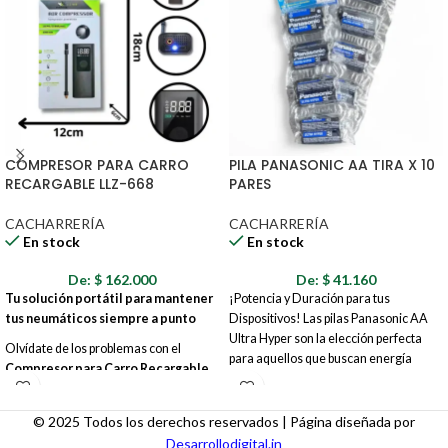
COMPRESOR PARA CARRO
PILA PANASONIC AA TIRA X 10
RECARGABLE LLZ-668
PARES
CACHARRERÍA
CACHARRERÍA
En stock
En stock
De:
$
162.000
De:
$
41.160
Tu solución portátil para mantener
¡Potencia y Duración para tus
tus neumáticos siempre a punto
Dispositivos! Las pilas Panasonic AA
Ultra Hyper son la elección perfecta
Olvídate de los problemas con el
para aquellos que buscan energía
Compresor para Carro Recargable
confiable y duradera para sus
LLZ-668
. Este potente y compacto
dispositivos electrónicos. Este blíster
compresor es tu aliado perfecto en la
contiene 20 unidades (10 pares) de
© 2025 Todos los derechos reservados | Página diseñada por
carretera, en casa o donde lo
pilas AA, listas para alimentar una
Desarrollodigital.in