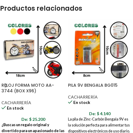
Productos relacionados
RELOJ FORMA MOTO AA-
PILA 9V BENGALA BG015
3744 (BOX X96)
CACHARRERÍA
En stock
CACHARRERÍA
En stock
De:
$
4.140
De:
$
25.200
La pila de Zinc-Carbón Bengala 9V es
¿Buscas un regalo original y
la solución perfecta para alimentar tus
divertido para un apasionado de las
dispositivos electrónicos de uso diario.