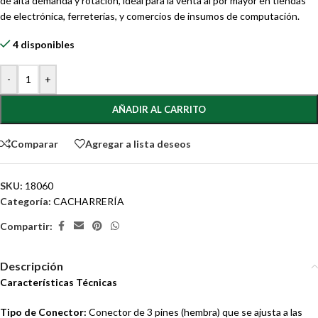
de alta demanda y rotación, ideal para la venta al por mayor en tiendas
de electrónica, ferreterías, y comercios de insumos de computación.
4 disponibles
-
+
AÑADIR AL CARRITO
Comparar
Agregar a lista deseos
SKU:
18060
Categoría:
CACHARRERÍA
Compartir:
Descripción
Características Técnicas
Tipo de Conector:
Conector de 3 pines (hembra) que se ajusta a las