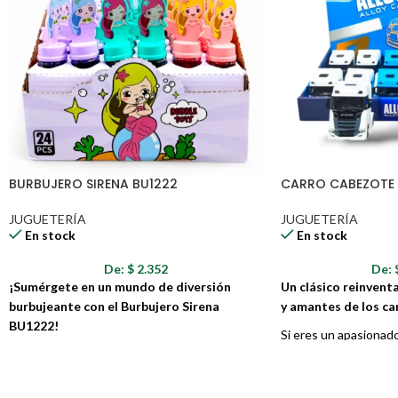
BURBUJERO SIRENA BU1222
CARRO CABEZOTE 
JUGUETERÍA
JUGUETERÍA
En stock
En stock
De:
$
2.352
De:
¡Sumérgete en un mundo de diversión
Un clásico reinvent
burbujeante con el Burbujero Sirena
y amantes de los c
BU1222!
Si eres un apasionado
Este mágico burbujero con forma de sirena es
pesados, ¡tenemos el
el juguete perfecto para desatar la
ti! El Carro Cabezot
imaginación de los más pequeños y crear
réplica a escala de u