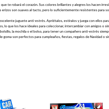
que te robará el corazón. Sus colores brillantes y alegres los hacen irresi
 erizos son suaves al tacto, pero lo suficientemente resistentes para sopo
celente juguete anti-estrés. Apriétalos, estíralos y juega con ellos para l
res, lo que los hace ideales para coleccionar, intercambiar con amigos o 
lsillo, la mochila o el bolso, para tener un compañero anti-estrés siempr
s de goma son perfectos para cumpleaños, fiestas, regalos de Navidad o 
orables erizos de goma anti-estrés!