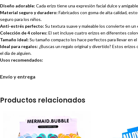
Diseño adorable:
Cada erizo tiene una expresión facial dulce y amigable 
Material seguro y duradero:
Fabricados con goma de alta calidad, estos
seguro para los niños.
Anti-estrés perfecto:
Su textura suave y maleable los convierte en un ex
Colección de 4 colores:
El set incluye cuatro erizos en diferentes colo
Tamaño ideal:
Su tamaño compacto los hace perfectos para llevar en el bo
Ideal para regalos:
¿Buscas un regalo original y divertido? Estos erizo
el día de alguien.
Usos recomendados:
Juguete anti-estrés para adultos y niños.
Envío y entrega
Elemento decorativo para escritorios, estanterías o habitaciones.
Regalo original y divertido.
Recompensa o detalle para fiestas infantiles.
Productos relacionados
Compañero de viaje para aliviar el estrés en trayectos largos.
Especificaciones:
Material: Goma no tóxica.
Colores: Morado, amarillo, verde y rosa.
¡No esperes más y añade un toque de alegría a tu vida con estos ad