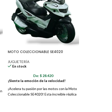
MOTO COLECCIONABLE SE4020
SLIME DINOSAUR
JUGUETERÍA
JUGUETERÍA
En stock
En stock
De:
$
28.420
¡Siente la emoción de la velocidad!
¡Dinosaurios Lle
una Aventura Pre
¡Acelera tu pasión por las motos con la Moto
an
Coleccionable SE4020! Esta increíble réplica
¡Embárcate en una
de motocicleta, con un diseño moderno y
el Slime SLT3126!
de
detalles realistas, te hará sentir la emoción de
envase con forma 
s
la velocidad en tus manos. Perfecta para
slime viscoso y bo