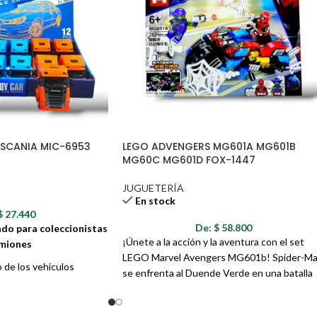
SCANIA MIC-6953
LEGO ADVENGERS MG601A MG601B
MG60C MG601D FOX-1447
JUGUETERÍA
En stock
$
27.440
De:
$
58.800
ado para coleccionistas
¡Únete a la acción y la aventura con el set
amiones
LEGO Marvel Avengers MG601b! Spider-M
 de los vehículos
se enfrenta al Duende Verde en una batalla
 modelo perfecto para
épica sobre dos ruedas. Construye la moto 
e Scania MIC-6953 es una
combate de Spider-Man y recrea las escena
no de los camiones más