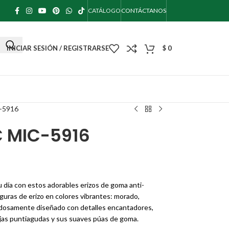
CATÁLOGO
CONTÁCTANOS
INICIAR SESIÓN / REGISTRARSE
$
0
-5916
C MIC-5916
u día con estos adorables erizos de goma anti-
guras de erizo en colores vibrantes: morado,
idadosamente diseñado con detalles encantadores,
jas puntiagudas y sus suaves púas de goma.