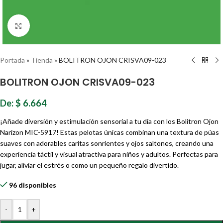
Haz clic para ampliar
Portada
»
Tienda
»
BOLITRON OJON CRISVA09-023
BOLITRON OJON CRISVA09-023
De:
$
6.664
¡Añade diversión y estimulación sensorial a tu día con los Bolitron Ojon
Narizon MIC-5917! Estas pelotas únicas combinan una textura de púas
suaves con adorables caritas sonrientes y ojos saltones, creando una
experiencia táctil y visual atractiva para niños y adultos. Perfectas para
jugar, aliviar el estrés o como un pequeño regalo divertido.
96 disponibles
-
+