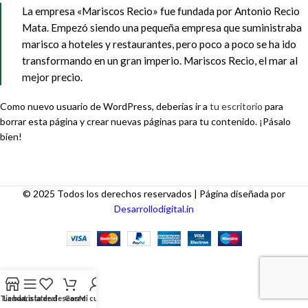
La empresa «Mariscos Recio» fue fundada por Antonio Recio
Mata. Empezó siendo una pequeña empresa que suministraba
marisco a hoteles y restaurantes, pero poco a poco se ha ido
transformando en un gran imperio. Mariscos Recio, el mar al
mejor precio.
Como nuevo usuario de WordPress, deberías ir a
tu escritorio
para
borrar esta página y crear nuevas páginas para tu contenido. ¡Pásalo
bien!
© 2025 Todos los derechos reservados | Página diseñada por
Desarrollodigital.in
Tienda
La barra lateral
Lista de deseos
Carro
Mi cuenta