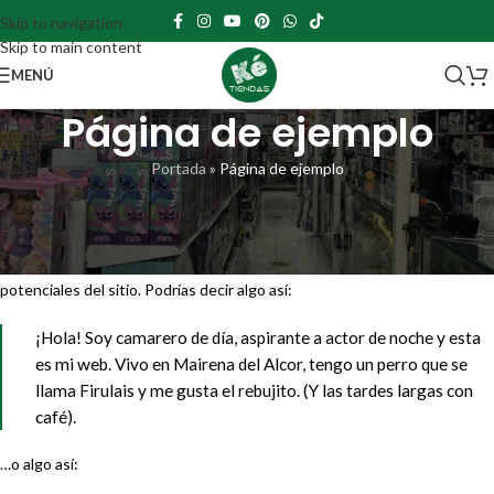
Skip to navigation
Skip to main content
MENÚ
Página de ejemplo
Portada
»
Página de ejemplo
Esta es una página de ejemplo. Es diferente a una entrada del blog
porque permanecerá en un solo lugar y aparecerá en la navegación de tu
sitio (en la mayoría de los temas). La mayoría de las personas comienzan
con una página «Acerca de» que les presenta a los visitantes
potenciales del sitio. Podrías decir algo así:
¡Hola! Soy camarero de día, aspirante a actor de noche y esta
es mi web. Vivo en Mairena del Alcor, tengo un perro que se
llama Firulais y me gusta el rebujito. (Y las tardes largas con
café).
…o algo así: