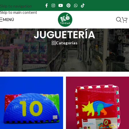
Skip to navigation
Skip to main content
MENÚ
JUGUETERÍA
Categorías
Portada
»
JUGUETERÍA
»
Página 64
Mostrando 757–768 de 801 resultados
Mostrar barra lateral