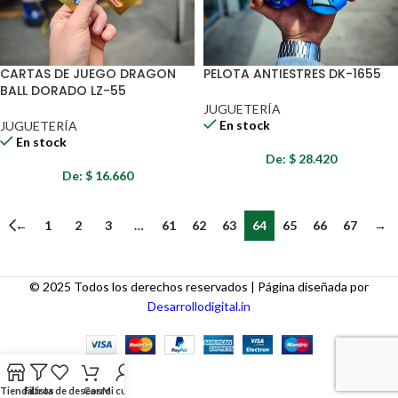
CARTAS DE JUEGO DRAGON
PELOTA ANTIESTRES DK-1655
BALL DORADO LZ-55
JUGUETERÍA
En stock
JUGUETERÍA
En stock
De:
$
28.420
De:
$
16.660
←
1
2
3
…
61
62
63
64
65
66
67
→
© 2025 Todos los derechos reservados | Página diseñada por
Desarrollodigital.in
Tienda
Filtros
Lista de deseos
Carro
Mi cuenta