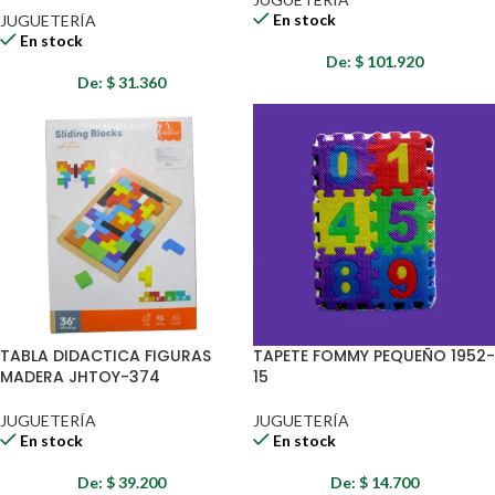
En stock
JUGUETERÍA
En stock
De:
$
101.920
De:
$
31.360
TABLA DIDACTICA FIGURAS
TAPETE FOMMY PEQUEÑO 1952-
MADERA JHTOY-374
15
JUGUETERÍA
JUGUETERÍA
En stock
En stock
De:
$
39.200
De:
$
14.700