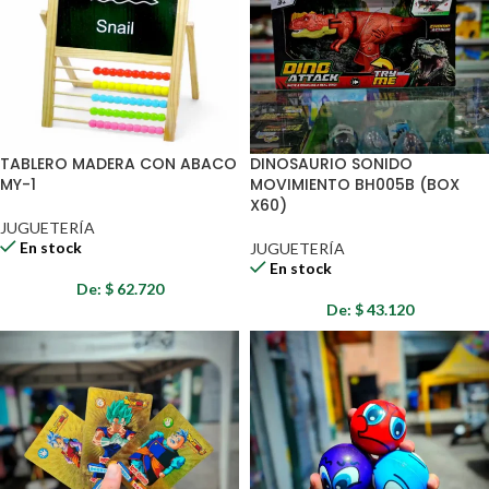
TABLERO MADERA CON ABACO
DINOSAURIO SONIDO
MY-1
MOVIMIENTO BH005B (BOX
X60)
JUGUETERÍA
En stock
JUGUETERÍA
En stock
De:
$
62.720
De:
$
43.120