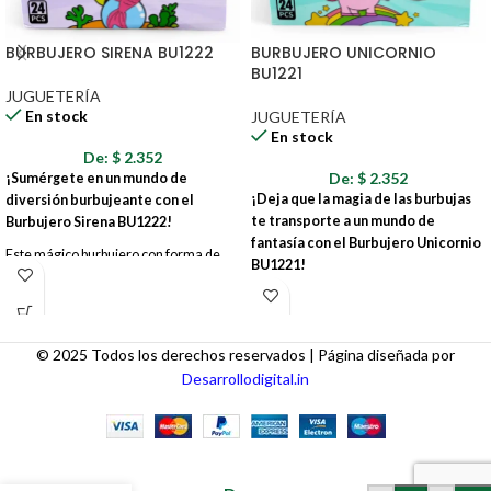
BURBUJERO SIRENA BU1222
BURBUJERO UNICORNIO
BU1221
JUGUETERÍA
En stock
JUGUETERÍA
En stock
De:
$
2.352
De:
$
2.352
¡Sumérgete en un mundo de
¡Deja que la magia de las burbujas
diversión burbujeante con el
te transporte a un mundo de
Burbujero Sirena BU1222!
fantasía con el Burbujero Unicornio
Este mágico burbujero con forma de
BU1221!
sirena es el juguete perfecto para
Este encantador burbujero con forma
desatar la imaginación de los más
de unicornio es el juguete perfecto para
pequeños y crear momentos
hacer realidad los sueños de los más
inolvidables al aire libre. Con su diseño
© 2025 Todos los derechos reservados | Página diseñada por
pequeños. Con su diseño mágico y
encantador y colores vibrantes, el
Desarrollodigital.in
colores vibrantes, el Burbujero
Burbujero Sirena BU1222
Unicornio BU1221 convertirá cualquier
transformará cualquier día en una
día en una aventura llena de burbujas y
fiesta de burbujas.
diversión.
CARRO