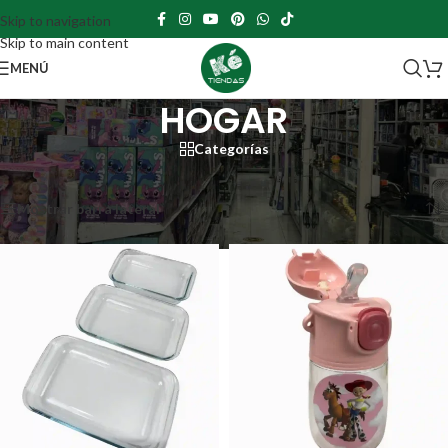
Skip to navigation
Skip to main content
MENÚ
HOGAR
Categorías
Portada
»
HOGAR
»
Página 2
Mostrando 13–24 de 252 resultados
Mostrar barra lateral