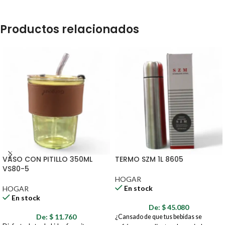
Productos relacionados
VASO CON PITILLO 350ML
TERMO SZM 1L 8605
VS80-5
HOGAR
En stock
HOGAR
En stock
De:
$
45.080
De:
$
11.760
¿Cansado de que tus bebidas se