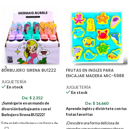
BURBUJERO SIRENA BU1222
FRUTAS EN INGLES PARA
ENCAJAR MADERA MIC-5988
JUGUETERÍA
En stock
JUGUETERÍA
En stock
De:
$
2.352
De:
$
16.660
¡Sumérgete en un mundo de
Aprende inglés y diviértete con tus
diversión burbujeante con el
frutas favoritas
Burbujero Sirena BU1222!
¡Descubre una forma deliciosa de
Este mágico burbujero con forma de
aprender con nuestro rompecabezas