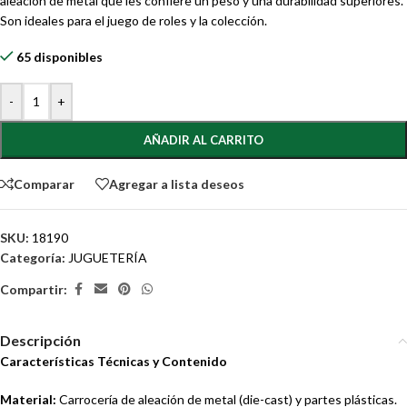
aleación de metal que les confiere un peso y una durabilidad superiores.
Son ideales para el juego de roles y la colección.
65 disponibles
-
+
AÑADIR AL CARRITO
Comparar
Agregar a lista deseos
SKU:
18190
Categoría:
JUGUETERÍA
Compartir:
Descripción
Características Técnicas y Contenido
Material:
Carrocería de aleación de metal (die-cast) y partes plásticas.