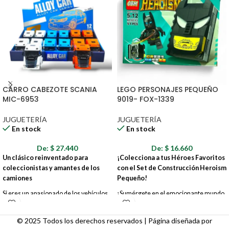
CARRO CABEZOTE SCANIA
LEGO PERSONAJES PEQUEÑO
MIC-6953
9019- FOX-1339
JUGUETERÍA
JUGUETERÍA
En stock
En stock
De:
$
27.440
De:
$
16.660
Un clásico reinventado para
¡Colecciona a tus Héroes Favoritos
coleccionistas y amantes de los
con el Set de Construcción Heroism
camiones
Pequeño!
Si eres un apasionado de los vehículos
¡Sumérgete en el emocionante mundo
pesados, ¡tenemos el modelo perfecto
de los superhéroes con este innovador
para ti! El Carro Cabezote Scania MIC-
set de construcción que te permite
© 2025 Todos los derechos reservados | Página diseñada por
6953 es una réplica a escala de uno de
armar a tus personajes favoritos de