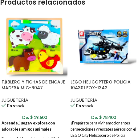
Productos relacionados
TABLERO Y FICHAS DE ENCAJE
LEGO HELICOPTERO POLICIA
MADERA MIC-6047
104301 FOX-1342
JUGUETERÍA
JUGUETERÍA
En stock
En stock
De:
$
19.600
De:
$
78.400
Aprende, juega y explora con
¡Prepárate para vivir emocionantes
adorables amigos animales
persecuciones y rescates aéreos con el
LEGO City Helicóptero de Policía