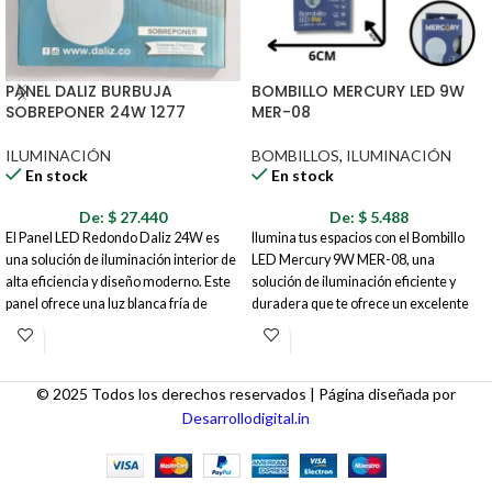
PANEL DALIZ BURBUJA
BOMBILLO MERCURY LED 9W
SOBREPONER 24W 1277
MER-08
ILUMINACIÓN
BOMBILLOS
,
ILUMINACIÓN
En stock
En stock
De:
$
27.440
De:
$
5.488
El Panel LED Redondo Daliz 24W es
Ilumina tus espacios con el Bombillo
una solución de iluminación interior de
LED Mercury 9W MER-08, una
alta eficiencia y diseño moderno. Este
solución de iluminación eficiente y
panel ofrece una luz blanca fría de
duradera que te ofrece un excelente
6500K, ideal para crear ambientes
rendimiento y ahorro energético. Ideal
luminosos y funcionales en diversos
para reemplazar los bombillos
espacios como oficinas, cocinas, baños,
incandescentes tradicionales, este
áreas de trabajo y más. Su instalación
bombillo LED proporciona una luz
© 2025 Todos los derechos reservados | Página diseñada por
empotrada proporciona un acabado
brillante y uniforme, perfecta para
Desarrollodigital.in
limpio e integrado en el techo,
cualquier ambiente de tu hogar.
adaptándose a diferentes estilos de
decoración.