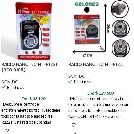
RADIO NANOTEC NT-R1221
RADIO NANOTEC NT-R1241
(BOX X100)
SONIDO
En stock
SONIDO
En stock
De:
$
129.600
De:
$
43.120
¡Disfruta del entretenimiento y la
¡Descubre el centro de
frescura dondequiera que vayas con la
entretenimiento portátil que lo tiene
innovadora Radio Recargable Solar
todo con la
Radio Nanotec NT-
Nanotec NT-R1241! Este versátil
R1221!
Esta radio de 3 bandas
dispositivo combina una radio FM, un
AM/FM/SW no solo te conecta con tus
reproductor de música, un potente