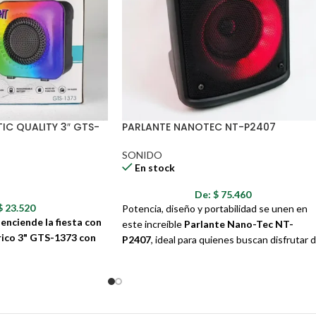
IC QUALITY 3″ GTS-
PARLANTE NANOTEC NT-P2407
SONIDO
En stock
De:
$
75.460
$
23.520
Potencia, diseño y portabilidad se unen en
 enciende la fiesta con
este increíble
Parlante Nano-Tec NT-
rico 3" GTS-1373 con
P2407
, ideal para quienes buscan disfrutar 
una experiencia de sonido de alta calidad en
cualquier lugar. Este dispositivo combina
ico 3" GTS-1373 con
tecnología de vanguardia con un diseño
mbinación perfecta de
atractivo, perfecto para complementar tu
spectáculo visual.