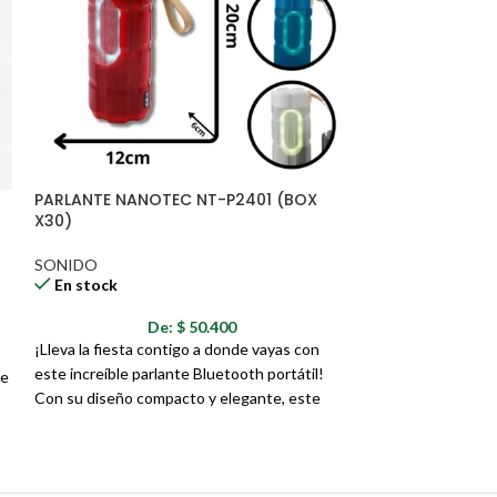
PARLANTE NANOTEC NT-P2401 (BOX
PARLANTE NANO
X30)
SONIDO
En stock
SONIDO
En stock
D
De:
$
50.400
¡Presentamos el 
¡Lleva la fiesta contigo a donde vayas con
Ref NT-P2417, el a
este increíble parlante Bluetooth portátil!
de
llevará a otro niv
Con su diseño compacto y elegante, este
Con su diseño com
altavoz es perfecto para cualquier ocasión, ya
parlante es ideal p
sea en casa, en la playa o en una fiesta.
desde la playa ha
sonido potente y 