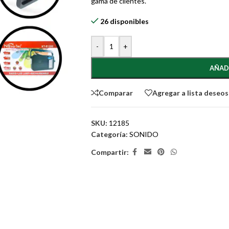
gama de clientes.
26 disponibles
-
+
AÑAD
Comparar
Agregar a lista deseos
SKU:
12185
Categoría:
SONIDO
Compartir: