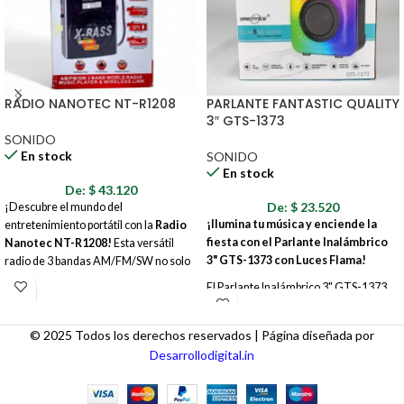
RADIO NANOTEC NT-R1208
PARLANTE FANTASTIC QUALITY
3″ GTS-1373
SONIDO
En stock
SONIDO
En stock
De:
$
43.120
De:
$
23.520
¡Descubre el mundo del
¡Ilumina tu música y enciende la
entretenimiento portátil con la
Radio
fiesta con el Parlante Inalámbrico
Nanotec NT-R1208!
Esta versátil
3" GTS-1373 con Luces Flama!
radio de 3 bandas AM/FM/SW no solo
te permite sintonizar tus estaciones
El Parlante Inalámbrico 3" GTS-1373
favoritas, sino que también funciona
con Luces Flama es la combinación
como un potente reproductor de
perfecta de audio excepcional y
música con múltiples opciones de
© 2025 Todos los derechos reservados | Página diseñada por
espectáculo visual. Llévalo contigo y
conectividad. ¡Prepárate para disfrutar
Desarrollodigital.in
haz que cada momento sea una
de un sonido excepcional dondequiera
experiencia inolvidable.
que vayas!