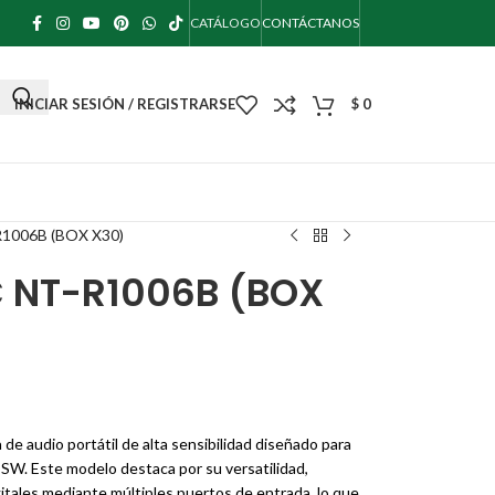
CATÁLOGO
CONTÁCTANOS
INICIAR SESIÓN / REGISTRARSE
$
0
006B (BOX X30)
 NT-R1006B (BOX
e audio portátil de alta sensibilidad diseñado para
 SW. Este modelo destaca por su versatilidad,
itales mediante múltiples puertos de entrada, lo que