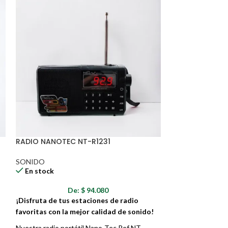
RADIO NANOTEC NT-R1231
RADIO NANOTEC
SONIDO
SONIDO
En stock
En stock
De:
$
94.080
D
¡Disfruta de tus estaciones de radio
¡Descubre la com
favoritas con la mejor calidad de sonido!
estilo retro y t
Nuestra radio portátil Nano-Tec Ref NT-
Nuestra radio por