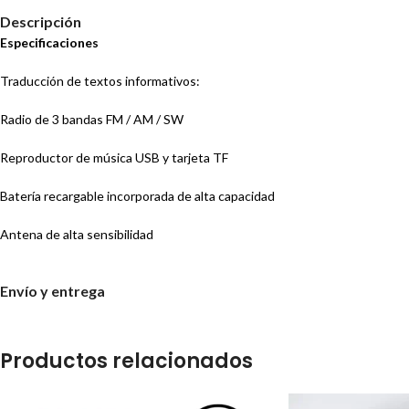
Descripción
Especificaciones
Traducción de textos informativos:
Radio de 3 bandas FM / AM / SW
Reproductor de música USB y tarjeta TF
Batería recargable incorporada de alta capacidad
Antena de alta sensibilidad
Altavoz potente y claro
Envío y entrega
Diseño portátil con correa de transporte
Entrada de carga de corriente continua 5V
Productos relacionados
Rango de frecuencia: FM: 88 – 108 MHz AM: 530 – 1600 KHz SW: 8.0 – 