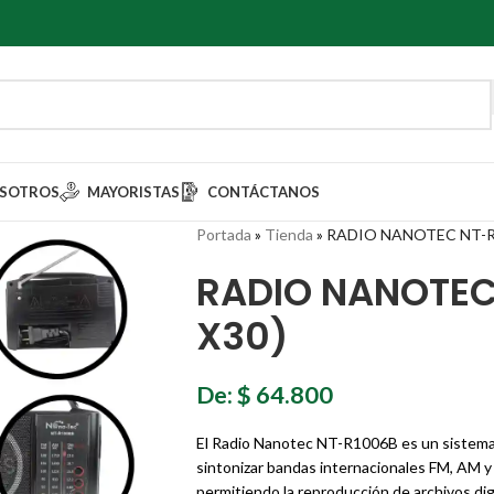
SOTROS
MAYORISTAS
CONTÁCTANOS
Portada
»
Tienda
»
RADIO NANOTEC NT-R1
RADIO NANOTEC
X30)
De:
$
64.800
El Radio Nanotec NT-R1006B es un sistema d
sintonizar bandas internacionales FM, AM y
permitiendo la reproducción de archivos dig