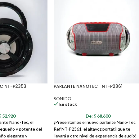
ias.
empo de carga debe ser de 6 a 8 horas
.
C NT-P2353
PARLANTE NANOTECT NT-P2361
SONIDO
En stock
$
52.920
De:
$
68.600
ante Nano-Tec, el
¡Presentamos el nuevo parlante Nano-Tec
.
 pequeño y potente del
Ref NT-P2361, el altavoz portátil que te
eño elegante y
llevará a otro nivel de experiencia de audio!