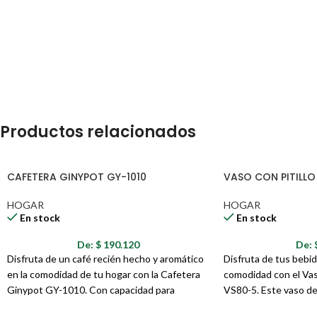
Productos relacionados
CAFETERA GINYPOT GY-1010
VASO CON PITILLO
HOGAR
HOGAR
En stock
En stock
De:
$
190.120
De:
Disfruta de un café recién hecho y aromático
Disfruta de tus bebid
en la comodidad de tu hogar con la Cafetera
comodidad con el Vaso
Ginypot GY-1010. Con capacidad para
VS80-5. Este vaso de 
preparar hasta 12 tazas, esta cafetera es
moderno y minimalista