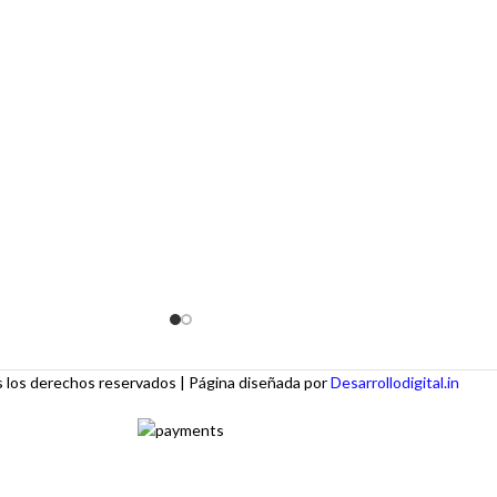
asa, en la oficina o de
horas. Fabricado con acero inoxidable de alt
 350 ml lo hace ideal
calidad, este termo no solo es resistente y
edad de bebidas, desde
duradero, sino que también ofrece un
tidos y refrescos.
rendimiento térmico excepcional.
los derechos reservados | Página diseñada por
Desarrollodigital.in