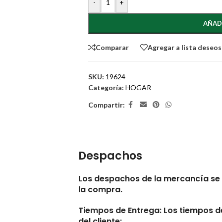
-
+
AÑAD
Comparar
Agregar a lista deseos
SKU:
19624
Categoría:
HOGAR
Compartir:
Despachos
Los despachos de la mercancía se 
la compra.
Tiempos de Entrega:
Los tiempos de
del cliente: