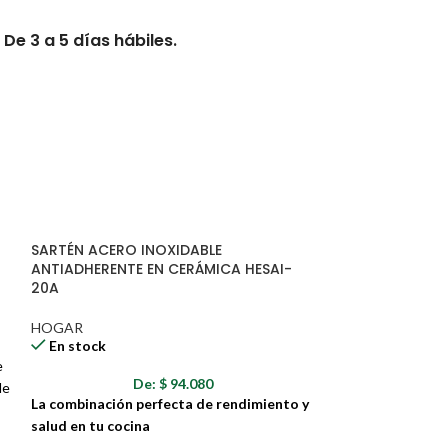
De 3 a 5 días hábiles.
s hábiles.
erario exacto.
SARTÉN ACERO INOXIDABLE
se afectados por clima, derrumbes,
ANTIADHERENTE EN CERÁMICA HESAI-
s, tráfico y otras novedades
20A
HOGAR
n de entrega tendrán tiempos de
En stock
ades de transporte que esto genere.
e
De:
$
94.080
de
La combinación perfecta de rendimiento y
salud en tu cocina