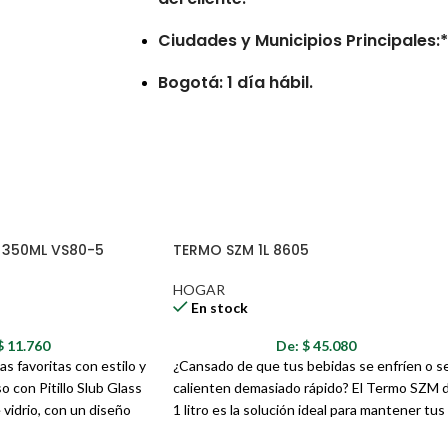
Ciudades y Municipios Principales:* 
Bogotá: 1 día hábil.
Municipios Retirados:* De 7 a 10 día
Consideraciones
Las entregas no se realizan en num
 350ML VS80-5
TERMO SZM 1L 8605
Los tiempos de entrega pueden ver
direcciones erróneas o incompleta
HOGAR
reportadas por la transportadora.
En stock
Pedidos con errores en la direcció
$
11.760
De:
$
45.080
entrega adicionales por las noved
as favoritas con estilo y
¿Cansado de que tus bebidas se enfríen o s
 con Pitillo Slub Glass
calienten demasiado rápido? El Termo SZM 
vidrio, con un diseño
1 litro es la solución ideal para mantener tus
, es perfecto para el
líquidos a la temperatura perfecta durante