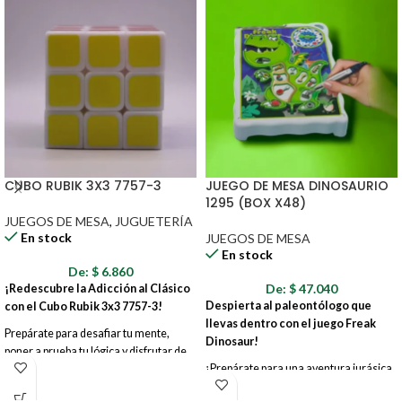
CUBO RUBIK 3X3 7757-3
JUEGO DE MESA DINOSAURIO
1295 (BOX X48)
JUEGOS DE MESA
,
JUGUETERÍA
En stock
JUEGOS DE MESA
En stock
De:
$
6.860
De:
$
47.040
¡Redescubre la Adicción al Clásico
Despierta al paleontólogo que
con el Cubo Rubik 3x3 7757-3!
llevas dentro con el juego Freak
Prepárate para desafiar tu mente,
Dinosaur!
poner a prueba tu lógica y disfrutar de
¡Prepárate para una aventura jurásica
horas de entretenimiento con el
llena de diversión y desafíos! Con este
atemporal Cubo Rubik 3x3, modelo