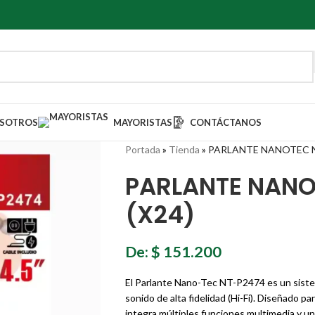
SOTROS
MAYORISTAS
CONTÁCTANOS
Portada
»
Tienda
»
PARLANTE NANOTEC NT
PARLANTE NANO
(X24)
De:
$
151.200
El Parlante Nano-Tec NT-P2474 es un sist
sonido de alta fidelidad (Hi-Fi). Diseñado pa
integra múltiples funciones multimedia y un