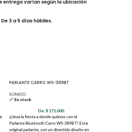
 entrega varían según la ubicación
De 3 a 5 días hábiles.
s hábiles.
erario exacto.
PARLANTE CARRO WS-389BT
se afectados por clima, derrumbes,
s, tráfico y otras novedades
SONIDO
En stock
n de entrega tendrán tiempos de
De:
$
171.000
ades de transporte que esto genere.
o
¡Lleva la fiesta a donde quieras con el
Parlante Bluetooth Carro WS-389BT! Este
original parlante, con un divertido diseño en