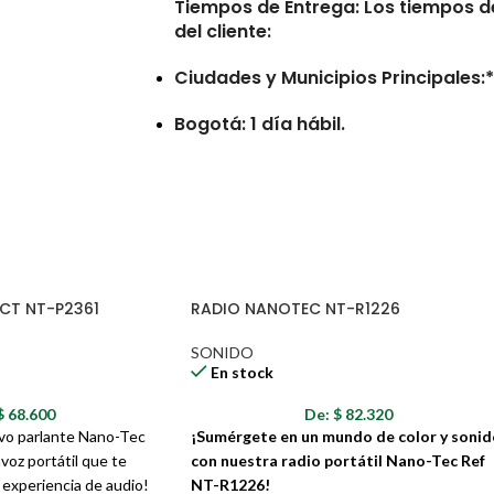
Tiempos de Entrega:
Los tiempos de
del cliente:
Ciudades y Municipios Principales:* 
Bogotá: 1 día hábil.
Municipios Retirados:* De 7 a 10 día
Consideraciones
Las entregas no se realizan en num
CT NT-P2361
RADIO NANOTEC NT-R1226
Los tiempos de entrega pueden ver
direcciones erróneas o incompleta
SONIDO
reportadas por la transportadora.
En stock
Pedidos con errores en la direcció
$
68.600
De:
$
82.320
entrega adicionales por las noved
vo parlante Nano-Tec
¡Sumérgete en un mundo de color y sonid
voz portátil que te
con nuestra radio portátil Nano-Tec Ref
e experiencia de audio!
NT-R1226!