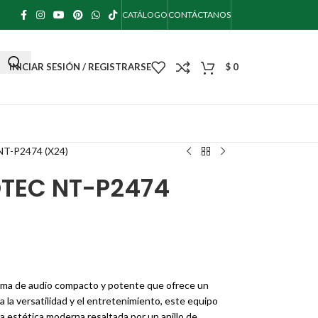
CATÁLOGO
CONTÁCTANOS
INICIAR SESIÓN / REGISTRARSE
$
0
-P2474 (X24)
TEC NT-P2474
ema de audio compacto y potente que ofrece un
ra la versatilidad y el entretenimiento, este equipo
a estética moderna resaltada por un anillo de