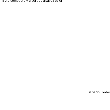
Este compacto y divertido altavoz es el
Con su diseño elega
compañero perfecto para tus aventuras. Con
parlante es ideal para
su diseño retro y portátil, podrás disfrutar de
desde fiestas hasta 
tu música favorita con un sonido claro y nítido
potente y claro te so
en cualquier lugar.
© 2025 Todos 