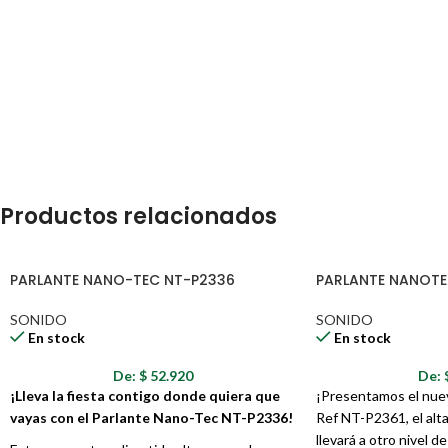
Productos relacionados
PARLANTE NANO-TEC NT-P2336
PARLANTE NANOTE
SONIDO
SONIDO
En stock
En stock
De:
$
52.920
De:
¡Lleva la fiesta contigo donde quiera que
¡Presentamos el nue
vayas con el Parlante Nano-Tec NT-P2336!
Ref NT-P2361, el alta
llevará a otro nivel d