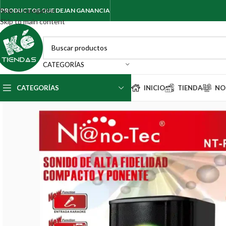
Skip to navigation
PRODUCTOS QUE DEJAN GANANCIA
Skip to main content
CATEGORÍAS
CATEGORÍAS
INICIO
TIENDA
NO