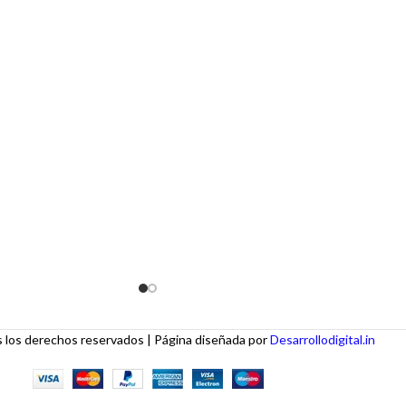
nte y moderno, este
Combina un diseño retro con tecnología
 cualquier ocasión,
moderna para ofrecerte una experiencia
viajes. Además, su sonido
auditiva única y visualmente impresionante.
rprenderá.
los derechos reservados | Página diseñada por
Desarrollodigital.in