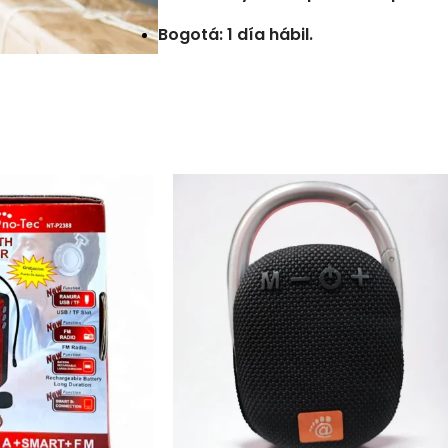
Bogotá: 1 día hábil.
Municipios Retirados:* De 7 a 10 día
Consideraciones
Las entregas no se realizan en num
Los tiempos de entrega pueden ver
direcciones erróneas o incompleta
reportadas por la transportadora.
Pedidos con errores en la direcció
entrega adicionales por las noved