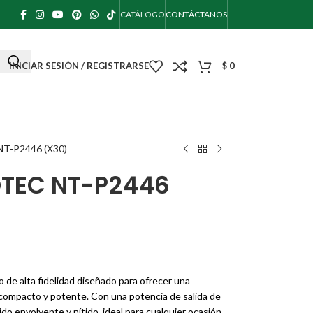
CATÁLOGO
CONTÁCTANOS
INICIAR SESIÓN / REGISTRARSE
$
0
-P2446 (X30)
TEC NT-P2446
 de alta fidelidad diseñado para ofrecer una
 compacto y potente. Con una potencia de salida de
do envolvente y nítido, ideal para cualquier ocasión.