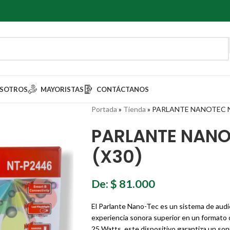
SOTROS
MAYORISTAS
CONTÁCTANOS
Portada
»
Tienda
»
PARLANTE NANOTEC NT
PARLANTE NANO
(X30)
De:
$
81.000
El Parlante Nano-Tec es un sistema de audio
experiencia sonora superior en un formato
25 Watts, este dispositivo garantiza un soni