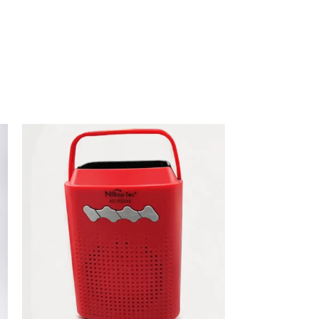
s hábiles.
erario exacto.
se afectados por clima, derrumbes,
s, tráfico y otras novedades
n de entrega tendrán tiempos de
ades de transporte que esto genere.