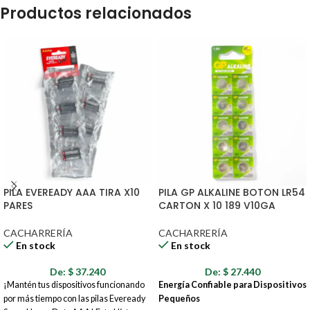
Productos relacionados
PILA EVEREADY AAA TIRA X10
PILA GP ALKALINE BOTON LR54
PARES
CARTON X 10 189 V10GA
CACHARRERÍA
CACHARRERÍA
En stock
En stock
De:
$
37.240
De:
$
27.440
¡Mantén tus dispositivos funcionando
Energía Confiable para Dispositivos
por más tiempo con las pilas Eveready
Pequeños