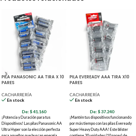
PILA PANASONIC AA TIRA X 10
PILA EVEREADY AAA TIRA X10
PARES
PARES
CACHARRERÍA
CACHARRERÍA
En stock
En stock
De:
$
41.160
De:
$
37.240
¡Potencia y Duración para tus
¡Mantén tus dispositivos funcionando
Dispositivos! Las pilas Panasonic AA
por más tiempo con las pilas Eveready
Ultra Hyper son la elección perfecta
Super Heavy Duty AAA! Este blíster
para aquellos que buscan energía
contiene 20 unidades (10 pares) de