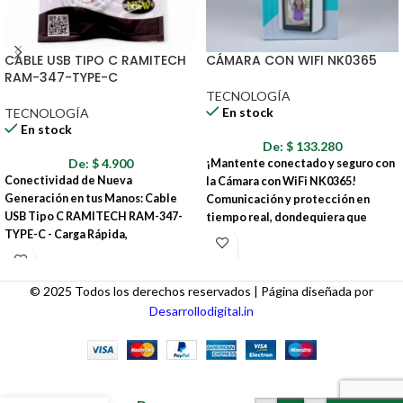
CABLE USB TIPO C RAMITECH
CÁMARA CON WIFI NK0365
RAM-347-TYPE-C
TECNOLOGÍA
En stock
TECNOLOGÍA
En stock
De:
$
133.280
De:
$
4.900
¡Mantente conectado y seguro con
Conectividad de Nueva
la Cámara con WiFi NK0365!
Generación en tus Manos: Cable
Comunicación y protección en
USB Tipo C RAMITECH RAM-347-
tiempo real, dondequiera que
TYPE-C - Carga Rápida,
estés.
Transferencia Eficiente y la Calidad
La Cámara con WiFi NK0365 es la
que tus Dispositivos Merecen
solución inteligente que combina
© 2025 Todos los derechos reservados | Página diseñada por
¿Buscas un cable USB Tipo C que
videollamadas de alta definición con
Desarrollodigital.in
combine un rendimiento excepcional
funciones de seguridad avanzadas,
con la calidad y confiabilidad que
todo en un dispositivo compacto y fácil
caracterizan a la marca RAMITECH? El
de usar.
CABLE USB TIPO C RAMITECH RAM-
MOUSE
347-TYPE-C es la solución perfecta
GAMER