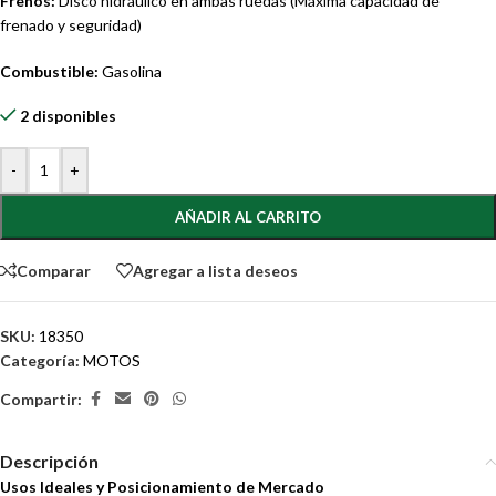
Frenos:
Disco hidráulico en ambas ruedas (Máxima capacidad de
frenado y seguridad)
Combustible:
Gasolina
2 disponibles
-
+
AÑADIR AL CARRITO
Comparar
Agregar a lista deseos
SKU:
18350
Categoría:
MOTOS
Compartir:
Descripción
Usos Ideales y Posicionamiento de Mercado