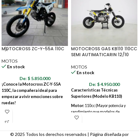
MOTOCROSS ZC-Y-55A 110C
MOTOCROSS GAS KB110 110CC
SEMI AUTIMATICARIN 12/10
MOTOS
En stock
MOTOS
En stock
De:
$
5.850.000
De:
$
4.950.000
¡Conoce la Motocross ZC-Y-55A
Características Técnicas
110C, la compañera ideal para
Superiores (Modelo KB110)
empezar a vivir emociones sobre
ruedas!
Motor:
110cc (Mayor potencia y
rendimiento que modelos de
Si estás buscando una moto que
iniciación)
combine un diseño atractivo con la
potencia justa para aprender y
Ciclo del Motor:
4 Tiempos
disfrutar, ¡la has encontrado! La ZC-Y-
(Confiabilidad, eficiencia y menor
© 2025 Todos los derechos reservados | Página diseñada por
55A viene con ese espíritu aventurero