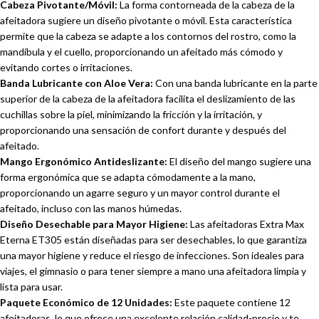
Cabeza Pivotante/Móvil:
La forma contorneada de la cabeza de la
afeitadora sugiere un diseño pivotante o móvil. Esta característica
permite que la cabeza se adapte a los contornos del rostro, como la
mandíbula y el cuello, proporcionando un afeitado más cómodo y
evitando cortes o irritaciones.
Banda Lubricante con Aloe Vera:
Con una banda lubricante en la parte
superior de la cabeza de la afeitadora facilita el deslizamiento de las
cuchillas sobre la piel, minimizando la fricción y la irritación, y
proporcionando una sensación de confort durante y después del
afeitado.
Mango Ergonómico Antideslizante:
El diseño del mango sugiere una
forma ergonómica que se adapta cómodamente a la mano,
proporcionando un agarre seguro y un mayor control durante el
afeitado, incluso con las manos húmedas.
Diseño Desechable para Mayor Higiene:
Las afeitadoras Extra Max
Eterna ET305 están diseñadas para ser desechables, lo que garantiza
una mayor higiene y reduce el riesgo de infecciones. Son ideales para
viajes, el gimnasio o para tener siempre a mano una afeitadora limpia y
lista para usar.
Paquete Económico de 12 Unidades:
Este paquete contiene 12
afeitadoras, lo que ofrece una excelente relación calidad-precio y te