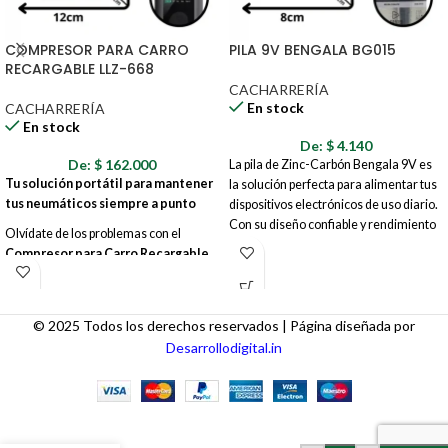
COMPRESOR PARA CARRO
PILA 9V BENGALA BG015
RECARGABLE LLZ-668
CACHARRERÍA
En stock
CACHARRERÍA
En stock
De:
$
4.140
De:
$
162.000
La pila de Zinc-Carbón Bengala 9V es
Tu solución portátil para mantener
la solución perfecta para alimentar tus
tus neumáticos siempre a punto
dispositivos electrónicos de uso diario.
Con su diseño confiable y rendimiento
Olvídate de los problemas con el
constante, esta pila te asegura la
Compresor para Carro Recargable
energía que necesitas para mantener
LLZ-668
. Este potente y compacto
tus aparatos funcionando sin
compresor es tu aliado perfecto en la
problemas.
carretera, en casa o donde lo
© 2025 Todos los derechos reservados | Página diseñada por
necesites.
Desarrollodigital.in
MÁQUINA
EXTRA