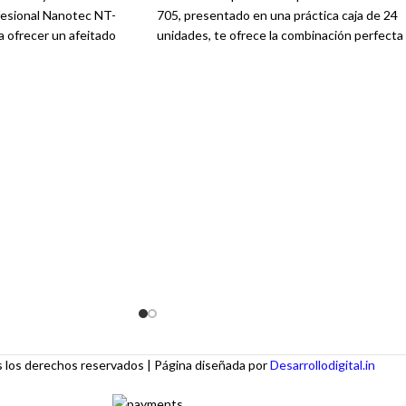
ofesional Nanotec NT-
705, presentado en una práctica caja de 24
 ofrecer un afeitado
unidades, te ofrece la combinación perfecta
 afeitadora combina
de potencia, diseño ergonómico y
con un diseño
confiabilidad para realizar una amplia gama d
dar una experiencia de
cortes de cabello con resultados de calidad.
l para el uso diario, la
Ideal para barberías, salones de belleza,
a lucir siempre un
academias de peluquería o para familias
esional.
numerosas, este set te proporciona una
excelente relación calidad-precio.
los derechos reservados | Página diseñada por
Desarrollodigital.in