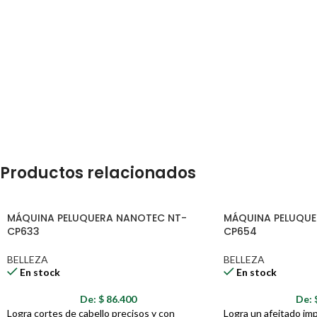
Productos relacionados
MÁQUINA PELUQUERA NANOTEC NT-
MÁQUINA PELUQUE
CP633
CP654
BELLEZA
BELLEZA
En stock
En stock
De:
$
86.400
De:
Logra cortes de cabello precisos y con
Logra un afeitado imp