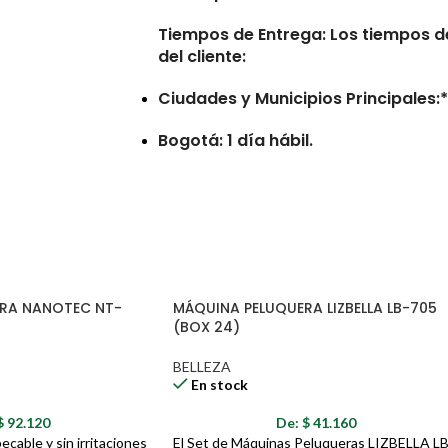
Tiempos de Entrega:
Los tiempos de
del cliente:
Ciudades y Municipios Principales:* 
Bogotá: 1 día hábil.
Municipios Retirados:* De 7 a 10 día
Consideraciones
Las entregas no se realizan en num
RA NANOTEC NT-
MÁQUINA PELUQUERA LIZBELLA LB-705
Los tiempos de entrega pueden ver
(BOX 24)
direcciones erróneas o incompleta
reportadas por la transportadora.
BELLEZA
En stock
Pedidos con errores en la direcció
entrega adicionales por las noved
$
92.120
De:
$
41.160
ecable y sin irritaciones
El Set de Máquinas Peluqueras LIZBELLA LB