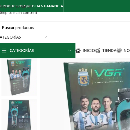
Skip to navigation
PRODUCTOS QUE DEJAN GANANCIA
Skip to main content
ATEGORÍAS
CATEGORÍAS
INICIO
TIENDA
NO