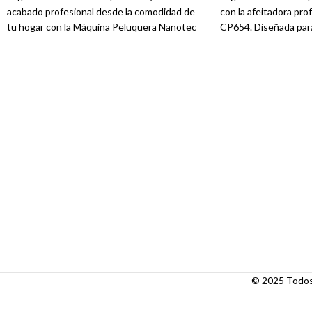
acabado profesional desde la comodidad de
con la afeitadora pr
tu hogar con la Máquina Peluquera Nanotec
CP654. Diseñada para
NT-CP633. Esta cortadora inalámbrica ofrece
suave y preciso, esta
un rendimiento potente, cuchillas de alta
tecnología avanzada 
calidad y un diseño ergonómico para una
ergonómico para brin
experiencia de corte superior. Ideal tanto
afeitado superior. Idea
para uso doméstico como profesional.
NT-CP654 te ayudará 
aspecto pulido y prof
© 2025 Todos 