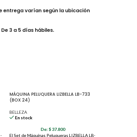
 entrega varían según la ubicación
De 3 a 5 días hábiles.
s hábiles.
erario exacto.
MÁQUINA PELUQUERA LIZBELLA LB-733
se afectados por clima, derrumbes,
(BOX 24)
s, tráfico y otras novedades
BELLEZA
En stock
n de entrega tendrán tiempos de
ades de transporte que esto genere.
De:
$
37.800
-
El Set de Máquinas Peluqueras LIZBELLA LB-