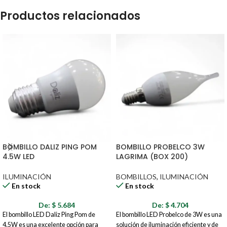
Productos relacionados
BOMBILLO DALIZ PING POM
BOMBILLO PROBELCO 3W
4.5W LED
LAGRIMA (BOX 200)
ILUMINACIÓN
BOMBILLOS
,
ILUMINACIÓN
En stock
En stock
De:
$
5.684
De:
$
4.704
El bombillo LED Daliz Ping Pom de
El bombillo LED Probelco de 3W es una
4.5W es una excelente opción para
solución de iluminación eficiente y de