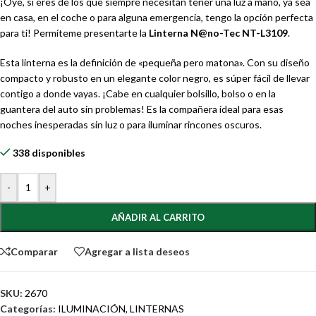
¡Oye, si eres de los que siempre necesitan tener una luz a mano, ya sea
en casa, en el coche o para alguna emergencia, tengo la opción perfecta
para ti! Permíteme presentarte la
Linterna N@no-Tec NT-L3109
.
Esta linterna es la definición de «pequeña pero matona». Con su diseño
compacto y robusto en un elegante color negro, es súper fácil de llevar
contigo a donde vayas. ¡Cabe en cualquier bolsillo, bolso o en la
guantera del auto sin problemas! Es la compañera ideal para esas
noches inesperadas sin luz o para iluminar rincones oscuros.
338 disponibles
-
+
AÑADIR AL CARRITO
Comparar
Agregar a lista deseos
SKU:
2670
Categorías:
ILUMINACIÓN
,
LINTERNAS