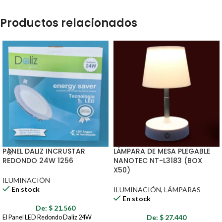
Productos relacionados
PANEL DALIZ INCRUSTAR
LÁMPARA DE MESA PLEGABLE
REDONDO 24W 1256
NANOTEC NT-L3183 (BOX
X50)
ILUMINACIÓN
En stock
ILUMINACIÓN
,
LÁMPARAS
En stock
De:
$
21.560
De:
$
27.440
El Panel LED Redondo Daliz 24W