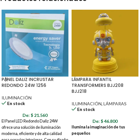
PANEL DALIZ INCRUSTAR
LÁMPARA INFANTIL
REDONDO 24W 1256
TRANSFORMERS BJJ208
BJJ218
ILUMINACIÓN
En stock
ILUMINACIÓN
,
LÁMPARAS
En stock
De:
$
21.560
De:
$
46.800
El Panel LED Redondo Daliz 24W
Ilumina la imaginación de tus
ofrece una solución de iluminación
pequeños
moderna, eficiente y de alta calidad
para espacios interiores. Con su diseño