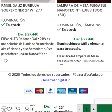
PANEL DALIZ BURBUJA
LÁMPARA DE MESA PLEGABLE
SOBREPONER 24W 1277
NANOTEC NT-L3183 (BOX
X50)
ILUMINACIÓN
En stock
ILUMINACIÓN
,
LÁMPARAS
En stock
De:
$
27.440
De:
$
27.440
El Panel LED Redondo Daliz 24W es
Iluminación portátil y elegante
una solución de iluminación interior de
para tu espacio.
alta eficiencia y diseño moderno. Este
panel ofrece una luz blanca fría de
Descubre la Lámpara de Mesa
6500K, ideal para crear ambientes
Plegable Nanotec, una solución de
luminosos y funcionales en diversos
iluminación versátil que combina
espacios como oficinas, cocinas, baños,
funcionalidad, diseño y portabilidad.
áreas de trabajo y más. Su instalación
© 2025 Todos los derechos reservados | Página diseñada por
Perfecta para cualquier espacio, desde
empotrada proporciona un acabado
Desarrollodigital.in
tu escritorio hasta tu mesita de noche,
limpio e integrado en el techo,
esta lámpara te ofrece una luz cálida y
adaptándose a diferentes estilos de
confortable donde la necesites.
decoración.
LINTERNA
ACUÁTICA
De:
224
SKY LIGHT
-
+
disponibles