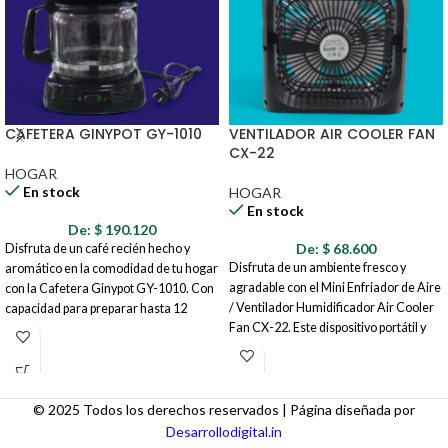
CAFETERA GINYPOT GY-1010
VENTILADOR AIR COOLER FAN
CX-22
HOGAR
En stock
HOGAR
En stock
De:
$
190.120
De:
$
68.600
Disfruta de un café recién hecho y
Disfruta de un ambiente fresco y
aromático en la comodidad de tu hogar
agradable con el Mini Enfriador de Aire
con la Cafetera Ginypot GY-1010. Con
/ Ventilador Humidificador Air Cooler
capacidad para preparar hasta 12
Fan CX-22. Este dispositivo portátil y
tazas, esta cafetera es perfecta para
compacto es ideal para crear una brisa
compartir con familiares y amigos o
fresca y personalizada en tu espacio
para tener café disponible durante todo
personal, ya sea en casa, en la oficina o
el día. Su diseño funcional y
incluso al aire libre. Combina las
© 2025 Todos los derechos reservados | Página diseñada por
características prácticas te aseguran
funciones de ventilador, humidificador
una experiencia de preparación
Desarrollodigital.in
y enfriador de aire, ofreciendo una