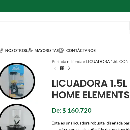
NOSOTROS
MAYORISTAS
CONTÁCTANOS
Portada
»
Tienda
»
LICUADORA 1.5L CON
LICUADORA 1.5
HOME ELEMENTS
De:
$
160.720
Esta es una licuadora robusta, diseñada par
la cocina, con el valor añadido de una funció