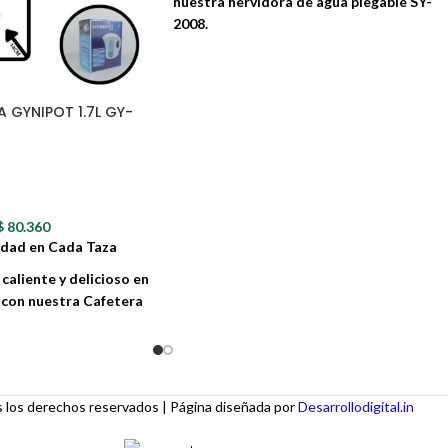
nuestra hervidora de agua plegable SY-
2008.
Esta hervidora es el compañero ideal para tu
viajes, excursiones o simplemente para tene
a mano en casa. Su diseño compacto y
 GYNIPOT 1.7L GY-
plegable te permite llevarla a donde quieras
sin ocupar mucho espacio.
$
80.360
idad en Cada Taza
 caliente y delicioso en
con nuestra Cafetera
ctrica GY-810L de 1.7
ra perfecta para comenzar
spués de una larga
los derechos reservados | Página diseñada por
Desarrollodigital.in
o elegante y funcional,
vertirá en un elemento