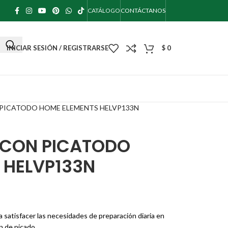
CATÁLOGO
CONTÁCTANOS
INICIAR SESIÓN / REGISTRARSE
$
0
 PICATODO HOME ELEMENTS HELVP133N
L CON PICATODO
 HELVP133N
a satisfacer las necesidades de preparación diaria en
n de picado.