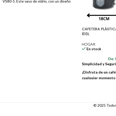
VS80-5. Este vaso de vidrio, con un diseño
moderno y minimalista, es perfecto para el
uso diario, ya sea en casa, en la oficina o de
viaje. Su capacidad de 350 ml lo hace ideal
para una amplia variedad de bebidas, desde
CAFETERA PLÁSTICA
agua y jugos hasta batidos y refrescos.
810L
HOGAR
En stock
De:
Simplicidad y Segur
¡Disfruta de un café
cualquier momento 
Eléctrica Gynipot!
Nuestra cafetera elé
litros es la compañe
tu día o relajarte de
© 2025 Todos 
jornada. Con un diseñ
esta cafetera se con