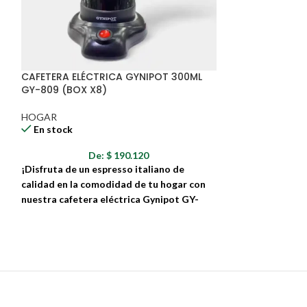
s
r
CAFETERA ELÉCTRICA GYNIPOT 300ML
SARTÉN ACERO 
GY-809 (BOX X8)
ANTIADHERENTE
20A
HOGAR
En stock
HOGAR
En stock
De:
$
190.120
D
¡Disfruta de un espresso italiano de
La combinación p
calidad en la comodidad de tu hogar con
salud en tu coci
nuestra cafetera eléctrica Gynipot GY-
809!
Fabricado con mate
tecnología de van
Esta elegante y práctica cafetera te permite
convertirá en tu a
preparar deliciosas tazas de espresso en
cocina.
minutos. Su diseño compacto y moderno la
convierte en el complemento perfecto para
cualquier cocina.