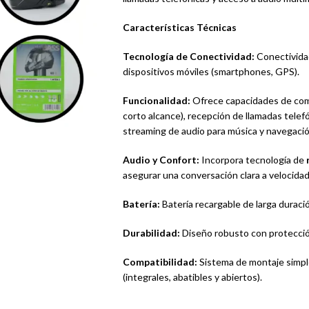
Características Técnicas
Tecnología de Conectividad:
Conectivida
dispositivos móviles (smartphones, GPS).
Funcionalidad:
Ofrece capacidades de co
corto alcance), recepción de llamadas telef
streaming de audio para música y navegació
Audio y Confort:
Incorpora tecnología de
asegurar una conversación clara a velocida
Batería:
Batería recargable de larga duraci
Durabilidad:
Diseño robusto con protección
Compatibilidad:
Sistema de montaje simple
(integrales, abatibles y abiertos).