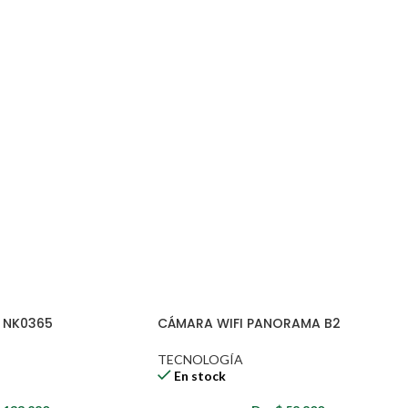
ometer la seguridad o la atención en la vía.
 navegación GPS durante el trayecto.
 NK0365
CÁMARA WIFI PANORAMA B2
tribuidores de repuestos y tiendas de electrónica de consumo.
TECNOLOGÍA
En stock