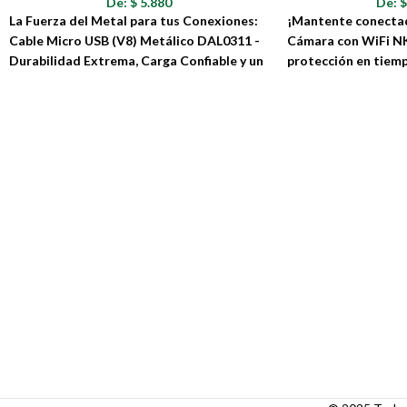
De:
$
5.880
De:
La Fuerza del Metal para tus Conexiones:
¡Mantente conectad
Cable Micro USB (V8) Metálico DAL0311 -
Cámara con WiFi N
Durabilidad Extrema, Carga Confiable y un
protección en tiemp
Toque de Estilo Robusto
que estés.
¿Cansado de cables que se rompen, se
La Cámara con WiFi N
enredan o fallan en el momento menos
inteligente que comb
oportuno? El CABLE METÁLICO V8 DAL0311
alta definición con f
ha llegado para revolucionar la forma en que
avanzadas, todo en u
cargas y sincronizas tus dispositivos Micro
fácil de usar.
USB (V8). Con su revestimiento metálico
resistente y su construcción de alta calidad,
este cable no solo ofrece una durabilidad
excepcional, sino que también proporciona
una carga confiable y una transferencia de
datos eficiente, todo con un diseño que
irradia robustez y estilo.