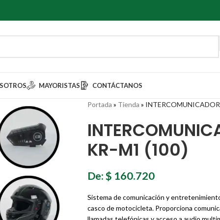
SOTROS
MAYORISTAS
CONTÁCTANOS
Portada
»
Tienda
»
INTERCOMUNICADOR 
INTERCOMUNIC
KR-M1 (100)
De:
$
160.720
Sistema de comunicación y entretenimiento
casco de motocicleta. Proporciona comunicac
llamadas telefónicas y acceso a audio mult