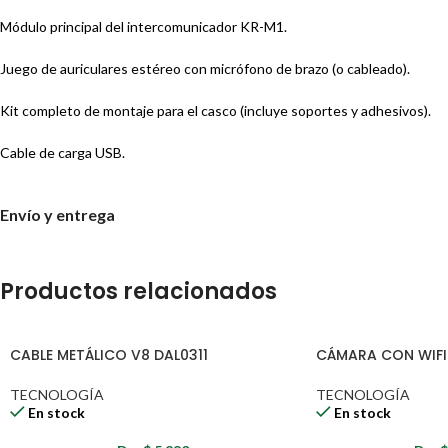
Módulo principal del intercomunicador KR-M1.
Juego de auriculares estéreo con micrófono de brazo (o cableado).
Kit completo de montaje para el casco (incluye soportes y adhesivos).
Cable de carga USB.
Manual de instrucciones detallado.
Envío y entrega
Usos Ideales y Beneficios
Seguridad y Confort:
Permite a los motociclistas comunicarse sin compr
Productos relacionados
Entretenimiento y Navegación:
Acceso a música y comandos de voz de
CABLE METÁLICO V8 DAL0311
CÁMARA CON WIFI
Mercado:
Venta dirigida a tiendas de accesorios para motocicletas, dis
TECNOLOGÍA
TECNOLOGÍA
En stock
En stock