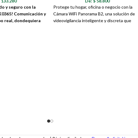
$
133.280
De:
$
58.800
o y seguro con la
Protege tu hogar, oficina o negocio con la
K0365! Comunicación y
Cámara WiFi Panorama B2, una solución de
o real, dondequiera
videovigilancia inteligente y discreta que
ofrece un monitoreo completo en todo
momento. Este innovador dispositivo
K0365 es la solución
combina una cámara de alta definición con u
ina videollamadas de
diseño en forma de bombilla, lo que permite
unciones de seguridad
una instalación sencilla en cualquier casquill
n dispositivo compacto y
de luz estándar, sin necesidad de cables ni
soportes adicionales. Su diseño es tan
discreto que pasará desapercibido, ideal par
quienes buscan seguridad sin sacrificar la
estética de sus espacios.