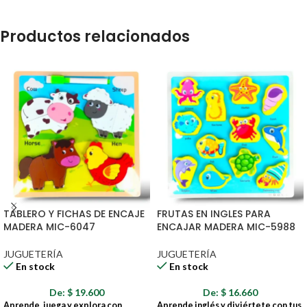
Productos relacionados
TABLERO Y FICHAS DE ENCAJE
FRUTAS EN INGLES PARA
MADERA MIC-6047
ENCAJAR MADERA MIC-5988
JUGUETERÍA
JUGUETERÍA
En stock
En stock
De:
$
19.600
De:
$
16.660
Aprende, juega y explora con
Aprende inglés y diviértete con tus