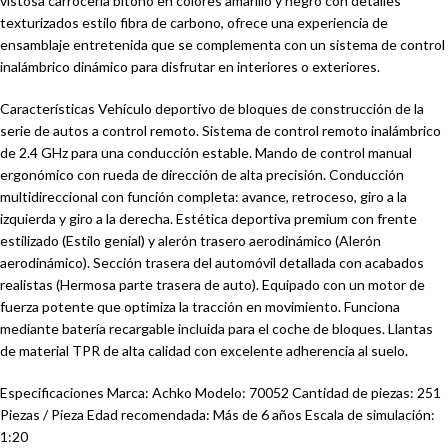
vistosa carrocería bitono en colores amarillo y negro con detalles
texturizados estilo fibra de carbono, ofrece una experiencia de
ensamblaje entretenida que se complementa con un sistema de control
inalámbrico dinámico para disfrutar en interiores o exteriores.
Características Vehículo deportivo de bloques de construcción de la
serie de autos a control remoto. Sistema de control remoto inalámbrico
de 2.4 GHz para una conducción estable. Mando de control manual
ergonómico con rueda de dirección de alta precisión. Conducción
multidireccional con función completa: avance, retroceso, giro a la
izquierda y giro a la derecha. Estética deportiva premium con frente
estilizado (Estilo genial) y alerón trasero aerodinámico (Alerón
aerodinámico). Sección trasera del automóvil detallada con acabados
realistas (Hermosa parte trasera de auto). Equipado con un motor de
fuerza potente que optimiza la tracción en movimiento. Funciona
mediante batería recargable incluida para el coche de bloques. Llantas
de material TPR de alta calidad con excelente adherencia al suelo.
Especificaciones Marca: Achko Modelo: 70052 Cantidad de piezas: 251
Piezas / Pieza Edad recomendada: Más de 6 años Escala de simulación:
1:20